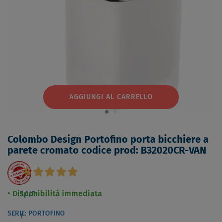
AGGIUNGI AL CARRELLO
Colombo Design Portofino porta bicchiere a
parete cromato codice prod: B32020CR-VAN
Disponibilità immediata
5,0
/5
SERIE: PORTOFINO
1