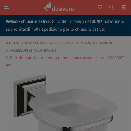
Avviso - chiusure estive:
Gli ordini ricevuti dal
30/07
potrebbero
subire ritardi nella spedizione per le chiusure estive.
Desivero
ACCESSORI BAGNO
COMPLEMENTI ARREDO BAGNO
ACCESSORISTICA DA BAGNO
Portofino porta bicchiere a parete cromato codice prod: B32020CR-
VAN