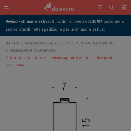
Avviso - chiusure estive:
Gli ordini ricevuti dal
30/07
potrebbero
subire ritardi nella spedizione per le chiusure estive.
Desivero
ACCESSORI BAGNO
COMPLEMENTI ARREDO BAGNO
ACCESSORISTICA DA BAGNO
Nordic contenitore dispenser sapone satinato codice prod:
B93660-VAN