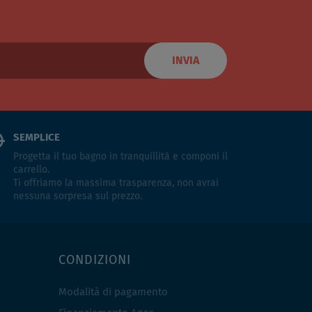
INVIA
SEMPLICE
Progetta il tuo bagno in tranquillità e componi il
carrello.
Ti offriamo la massima trasparenza, non avrai
nessuna sorpresa sul prezzo.
CONDIZIONI
Modalità di pagamento