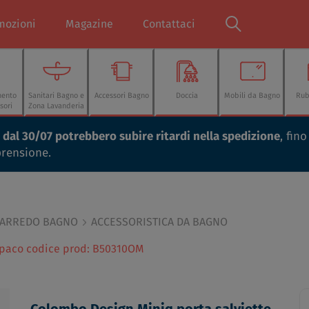
mozioni
Magazine
Contattaci
mento
Sanitari Bagno e
Accessori Bagno
Doccia
Mobili da Bagno
Rub
sori
Zona Lavanderia
ti dal 30/07 potrebbero subire ritardi nella spedizione
, fin
prensione.
 ARREDO BAGNO
ACCESSORISTICA DA BAGNO
 opaco codice prod: B50310OM