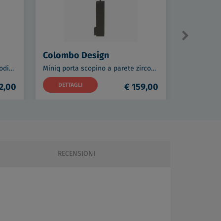
Colombo Design
Colombo
Miniq appendiabiti oro opaco codice prod: BCD127-OM
Miniq porta scopino a parete zirconium codice prod: B50070HPS1
2,00
DETTAGLI
€ 159,00
DETTAG
RECENSIONI