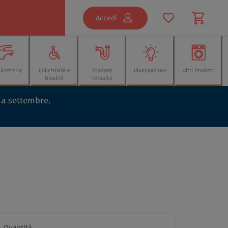
Accedi
inetteria
Collettività e
Prodotti
Illuminazione
Altri Prodotti
Disabili
Idraulici
o a settembre.