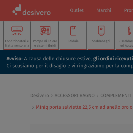
Outlet
Marchi
Pro
Condizionatori e
Pompe di Calore
Caldaie
Scaldabagni
Riscalda
Trattamento aria
e sistemi ibridi
ed Acces
Avviso:
A causa delle chiusure estive,
gli ordini ricevu
Ci scusiamo per il disagio e vi ringraziamo per la com
Desivero
ACCESSORI BAGNO
COMPLEMENTI
Miniq porta salviette 22,5 cm ad anello oro