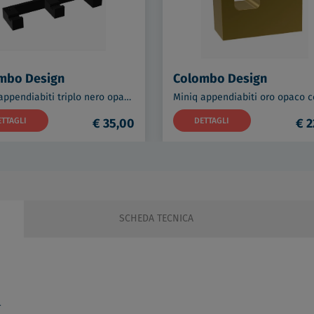
mbo Design
Colombo Design
Miniq appendiabiti triplo nero opaco codice prod: BCD137-NM
ETTAGLI
€ 35,00
DETTAGLI
€ 2
SCHEDA TECNICA
r