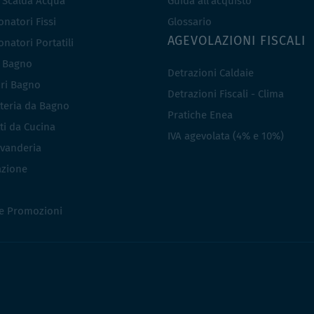
e Scalda Acqua
Guida all'acquisto
natori Fissi
Glossario
AGEVOLAZIONI FISCALI
natori Portatili
i Bagno
Detrazioni Caldaie
ri Bagno
Detrazioni Fiscali - Clima
teria da Bagno
Pratiche Enea
ti da Cucina
IVA agevolata (4% e 10%)
vanderia
azione
 e Promozioni