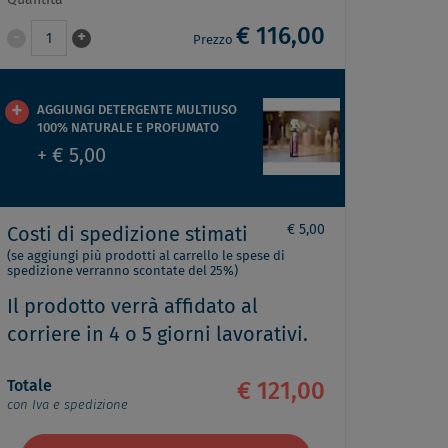
Quantità
€ 116,00
-
+
1
Prezzo
AGGIUNGI DETERGENTE MULTIUSO
100% NATURALE E PROFUMATO
+ € 5,00
€ 5,00
Costi di spedizione stimati
(se aggiungi più prodotti al carrello le spese di
spedizione verranno scontate del 25%)
Il prodotto verrà affidato al
corriere in 4 o 5 giorni lavorativi.
Totale
€ 121,00
con Iva e spedizione