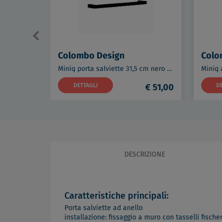
Colombo Design
Colo
Miniq porta salviette 31,5 cm nero opaco codice prod: B50090NM
DETTAGLI
€ 51,00
D
DESCRIZIONE
Caratteristiche principali:
Porta salviette ad anello
installazione: fissaggio a muro con tasselli fische