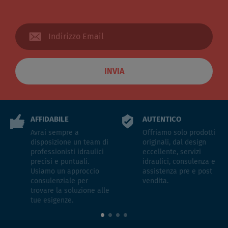
INVIA
AFFIDABILE
AUTENTICO
Avrai sempre a
Offriamo solo prodotti
disposizione un team di
originali, dal design
professionisti idraulici
eccellente, servizi
precisi e puntuali.
idraulici, consulenza e
Usiamo un approccio
assistenza pre e post
consulenziale per
vendita.
trovare la soluzione alle
tue esigenze.