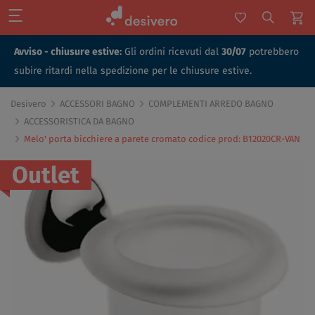
Avviso - chiusure estive:
Gli ordini ricevuti dal
30/07
potrebbero
subire ritardi nella spedizione per le chiusure estive.
Desivero
ACCESSORI BAGNO
COMPLEMENTI ARREDO BAGNO
ACCESSORISTICA DA BAGNO
Melo' porta bicchiere a parete cromato codice prod: B12020CR-VAN
Outlet