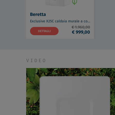
Beretta
Exclusive X25C caldaia murale a condensazione a metano 25 Kw codice prod: 20187794
€ 1.960,00
DETTAGLI
€ 999,00
VIDEO