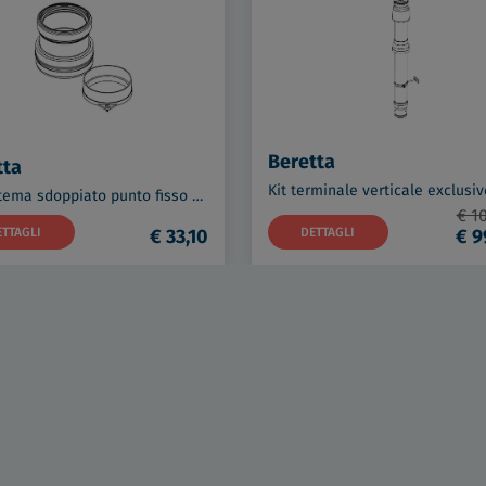
Beretta
tta
Kit sistema sdoppiato punto fisso exclusive codice prod: 20129765
€ 1
ETTAGLI
€ 33,10
DETTAGLI
€ 9