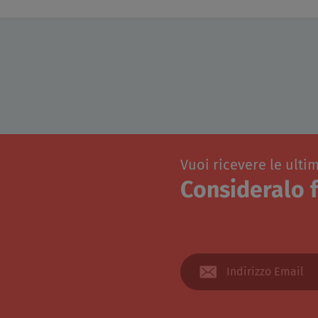
Vuoi ricevere le ulti
Consideralo f