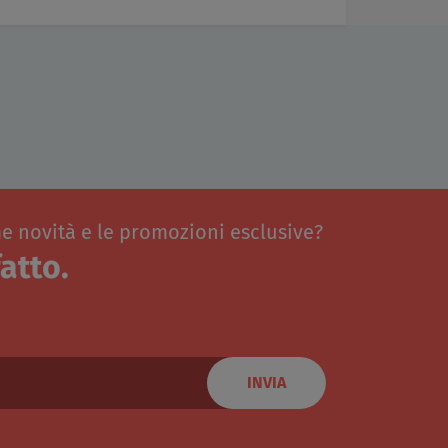
me novità e le promozioni esclusive?
atto.
INVIA