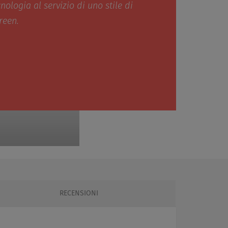
nologia al servizio di uno stile di
reen.
RECENSIONI