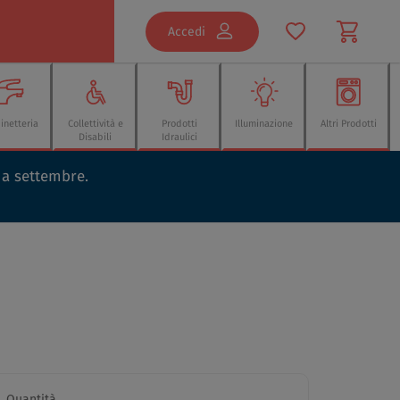
Accedi
inetteria
Collettività e
Prodotti
Illuminazione
Altri Prodotti
Disabili
Idraulici
o a settembre.