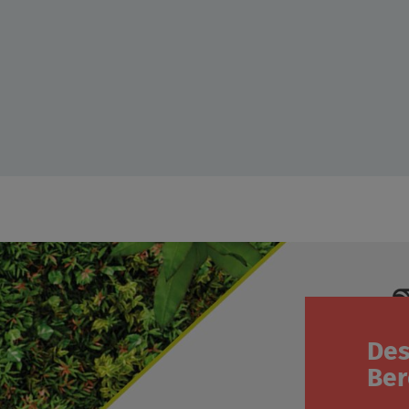
Des
Ber