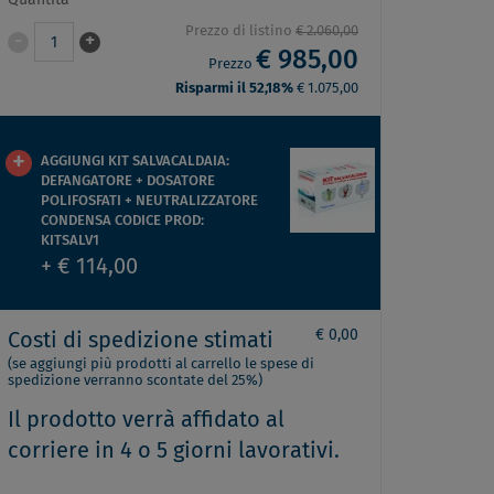
Quantità
Prezzo di listino
€ 2.060,00
-
+
1
€ 985,00
Prezzo
Risparmi il 52,18%
€ 1.075,00
AGGIUNGI KIT SALVACALDAIA:
DEFANGATORE + DOSATORE
POLIFOSFATI + NEUTRALIZZATORE
CONDENSA CODICE PROD:
KITSALV1
+ € 114,00
€ 0,00
Costi di spedizione stimati
(se aggiungi più prodotti al carrello le spese di
spedizione verranno scontate del 25%)
Il prodotto verrà affidato al
corriere in 4 o 5 giorni lavorativi.