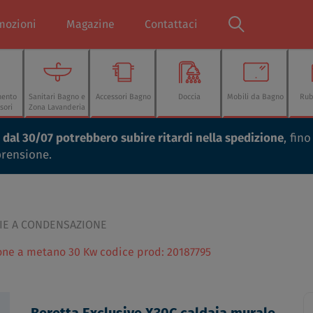
mozioni
Magazine
Contattaci
mento
Sanitari Bagno e
Accessori Bagno
Doccia
Mobili da Bagno
Rub
sori
Zona Lavanderia
ti dal 30/07 potrebbero subire ritardi nella spedizione
, fin
prensione.
IE A CONDENSAZIONE
one a metano 30 Kw codice prod: 20187795