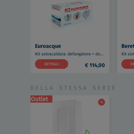
Euroacque
Bere
Kit salvacaldaia: defangatore + dosatore polifosfati + neutralizzatore condensa codice prod: KITSALV1
DETTAGLI
€ 114,00
D
DELLA STESSA SERIE
Outlet
%