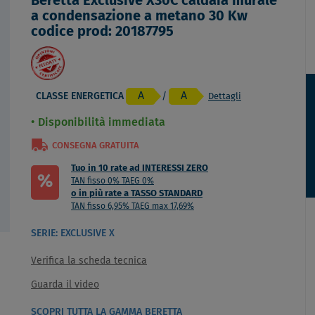
Beretta Exclusive X30C caldaia murale
a condensazione a metano 30 Kw
codice prod: 20187795
A
A
CLASSE ENERGETICA
/
Dettagli
Disponibilità immediata
CONSEGNA GRATUITA
Tuo in 10 rate ad INTERESSI ZERO
%
TAN fisso 0% TAEG 0%
o in più rate a TASSO STANDARD
TAN fisso 6,95% TAEG max 17,69%
SERIE: EXCLUSIVE X
Verifica la scheda tecnica
Guarda il video
SCOPRI TUTTA LA GAMMA BERETTA