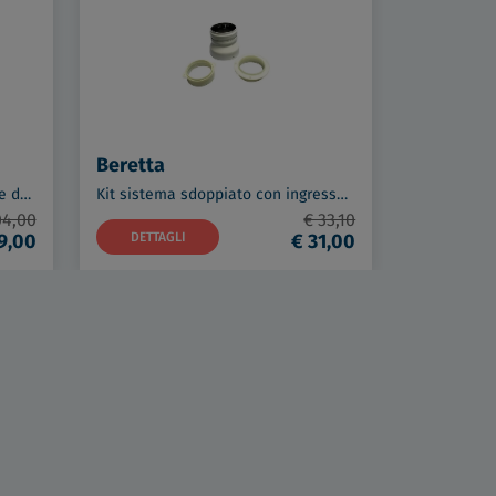
Beretta
Kit terminale verticale exclusive d60/100(2) codice prod: 20129177
Kit sistema sdoppiato con ingresso aria posizione orientabile d60/d80 codice prod: 20134830
04,00
€ 33,10
9,00
DETTAGLI
€ 31,00