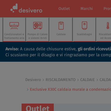
Outlet
Marchi
Pro
Condizionatori e
Pompe di Calore
Caldaie
Scaldabagni
Riscalda
Trattamento aria
e sistemi ibridi
ed Acces
Avviso:
A causa delle chiusure estive,
gli ordini ricevu
Ci scusiamo per il disagio e vi ringraziamo per la com
Desivero
RISCALDAMENTO
CALDAIE
CALDA
Exclusive X30C caldaia murale a condensazi
Outlet