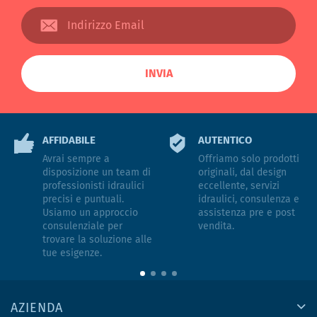
INVIA
AFFIDABILE
AUTENTICO
Avrai sempre a
Offriamo solo prodotti
disposizione un team di
originali, dal design
professionisti idraulici
eccellente, servizi
precisi e puntuali.
idraulici, consulenza e
Usiamo un approccio
assistenza pre e post
consulenziale per
vendita.
trovare la soluzione alle
tue esigenze.
AZIENDA