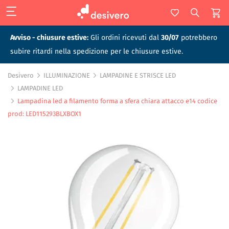
Avviso - chiusure estive:
Gli ordini ricevuti dal
30/07
potrebbero
subire ritardi nella spedizione per le chiusure estive.
Desivero
ILLUMINAZIONE
LAMPADINE E STRISCE LED
LAMPADINE LED
Lampadina led a filamento forma a sfera chiara attacco e14 codice
prod: LED115293BLXBOX1