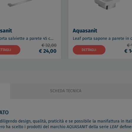
sanit
Aquasanit
Leaf porta salviette a parete 45 cm cromato codice prod: A20690BAS
€ 32,00
€ 
ETTAGLI
€ 24,00
DETTAGLI
€ 1
SCHEDA TECNICA
ATO
ligendo design, qualità, praticità e se possibile la manifattura in Itali
ero ha scelto i prodotti del marchio
AQUASANIT
della serie
LEAF
definen