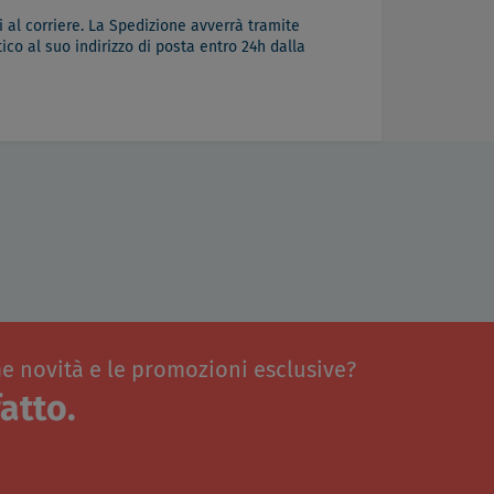
 al corriere. La Spedizione avverrà tramite
co al suo indirizzo di posta entro 24h dalla
me novità e le promozioni esclusive?
atto.