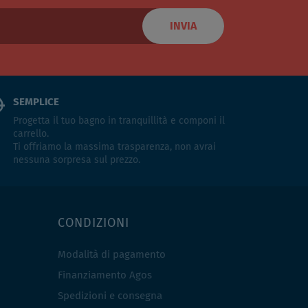
INVIA
SEMPLICE
Progetta il tuo bagno in tranquillità e componi il
carrello.
Ti offriamo la massima trasparenza, non avrai
nessuna sorpresa sul prezzo.
CONDIZIONI
Modalità di pagamento
Finanziamento Agos
Spedizioni e consegna