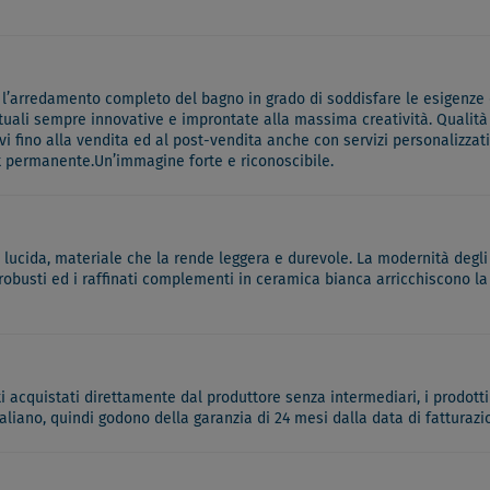
l’arredamento completo del bagno in grado di soddisfare le esigenze di 
tuali sempre innovative e improntate alla massima creatività. Qualità
vi fino alla vendita ed al post-vendita anche con servizi personalizzat
k permanente.Un’immagine forte e riconoscibile.
ra lucida, materiale che la rende leggera e durevole. La modernità deg
robusti ed i raffinati complementi in ceramica bianca arricchiscono la l
ati acquistati direttamente dal produttore senza intermediari, i prodotti
italiano, quindi godono della garanzia di 24 mesi dalla data di fatturazi