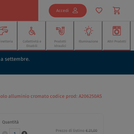
Accedi
inetteria
Collettività e
Prodotti
Illuminazione
Altri Prodotti
Disabili
Idraulici
o a settembre.
tolo alluminio cromato codice prod: A206250AS
Quantità
Prezzo di listino
€ 21,00
-
+