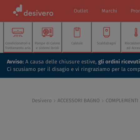
Outlet
Marchi
Pro
Condizionatori e
Pompe di Calore
Caldaie
Scaldabagni
Riscalda
Trattamento aria
e sistemi ibridi
ed Acces
Avviso:
A causa delle chiusure estive,
gli ordini ricevu
Ci scusiamo per il disagio e vi ringraziamo per la com
Desivero
ACCESSORI BAGNO
COMPLEMENTI