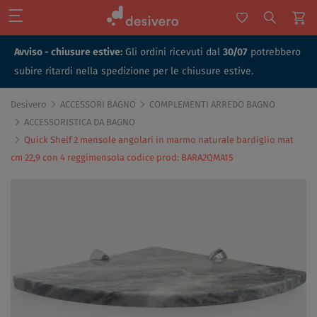
Avviso - chiusure estive:
Gli ordini ricevuti dal
30/07
potrebbero
subire ritardi nella spedizione per le chiusure estive.
Desivero
ACCESSORI BAGNO
COMPLEMENTI ARREDO BAGNO
ACCESSORISTICA DA BAGNO
Quick Shelf 2 mensole angolari in marmo naturale bardiglio mat
cm 22,9 con 4 reggimensola codice prod: BARA2QMA15