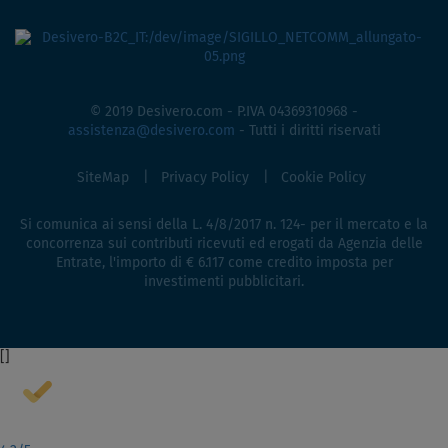
© 2019 Desivero.com - P.IVA 04369310968 -
assistenza@desivero.com
- Tutti i diritti riservati
SiteMap
Privacy Policy
Cookie Policy
Si comunica ai sensi della L. 4/8/2017 n. 124- per il mercato e la
concorrenza sui contributi ricevuti ed erogati da Agenzia delle
Entrate, l'importo di € 6.117 come credito imposta per
investimenti pubblicitari.
[
]