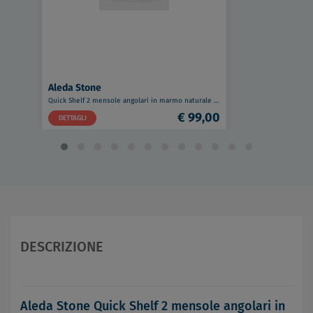
Aleda Stone
Quick Shelf 2 mensole angolari in marmo naturale cotone mat cm 22,9 con 4 reggimensola codice prod: CTOA2QMA15
€ 99,00
DETTAGLI
DESCRIZIONE
Aleda Stone Quick Shelf 2 mensole angolari in