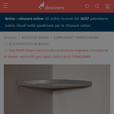
Avviso - chiusure estive:
Gli ordini ricevuti dal
30/07
potrebbero
subire ritardi nella spedizione per le chiusure estive.
Desivero
ACCESSORI BAGNO
COMPLEMENTI ARREDO BAGNO
ACCESSORISTICA DA BAGNO
Easy Shelf doppia mensola doccia multiuso angolare a scomparsa
in marmo resina silk grey opaco codice prod: SKRAS2MA18