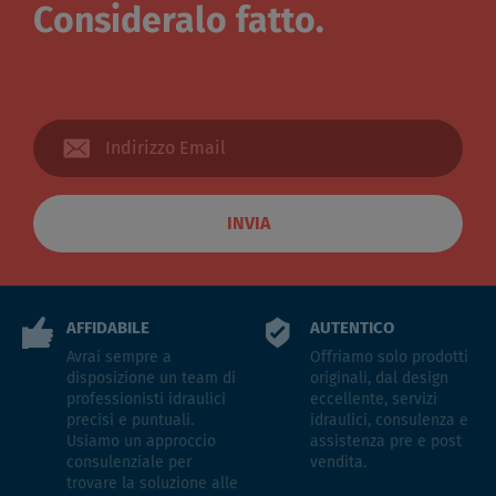
Consideralo fatto.
INVIA
AFFIDABILE
AUTENTICO
Avrai sempre a
Offriamo solo prodotti
disposizione un team di
originali, dal design
professionisti idraulici
eccellente, servizi
precisi e puntuali.
idraulici, consulenza e
Usiamo un approccio
assistenza pre e post
consulenziale per
vendita.
trovare la soluzione alle