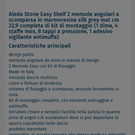
Aleda Stone Easy Shelf 2 mensole angolari a
scomparsa in marmoresina silk grey mat cm
22,9 completa di kit di montaggio (1 dima, 4
staffe inox, 8 tappi a pressione, 1 adesivo
sigillante antimuffa)
Caratteristiche principali
design pulito
mensola angolare da muro in marmo di Design
2 Mensole Easy con kit di fissaggio
Made-In Italy
mensola doccia multiuso
colori e finiture di tendenza
sistema di fissaggio a scomparsa, nessuna ferramenta in
vista
kit di montaggio completo, con elementi antiruggine e
antimuffa
istruzioni chiare e semplici facilità nella pulizia in quanto
priva di angoli e/o scanalature dove si può depositare lo
sporco soprattutto nelle docce
prodotto brevettato
reversibile, in quanto lavorata allo stesso modo su entrambi