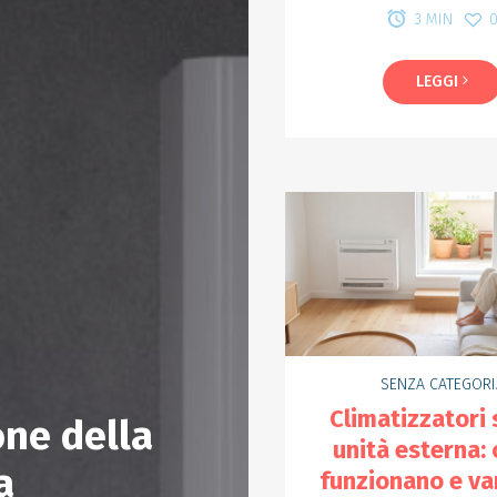
3 MIN
LEGGI
SENZA CATEGORI
Climatizzatori
one della
Come abbas
unità esterna:
a
funzionano e va