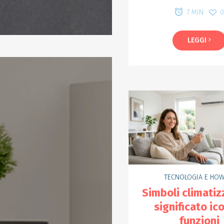
7 MIN
LEGGI
TECNOLOGIA E HOW
Simboli climatiz
significato ic
funzioni