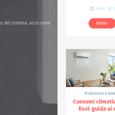
3 MIN
le del sistema, ecco come
La pressione alta della 
LEGGI
s
TECNOLOGIA E HOW
Consumi climati
fissi: guida ai 