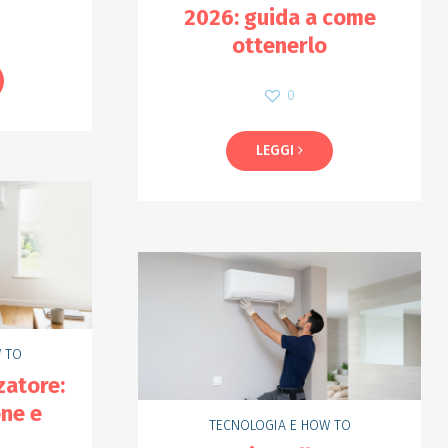
2026: guida a come
0
ottenerlo
0
LEGGI
 TO
zatore:
one e
TECNOLOGIA E HOW TO