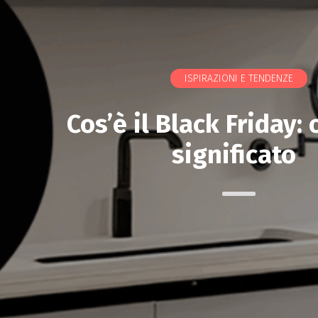
ISPIRAZIONI E TENDENZE
Cos’è il Black Friday: 
significato