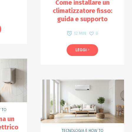
Come installare un
climatizzatore fisso:
0
guida e supporto
0
12 MIN
LEGGI
 TO
ma un
ttrico
TECNOLOGIA E HOW TO