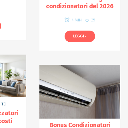
condizionatori del 2026
0
25
4 MIN
caldaia è un problema che si presenta spesso a inizio
tagione: scopri come risolverlo
LEGGI
 TO
zzatori
costi
Bonus Condizionatori