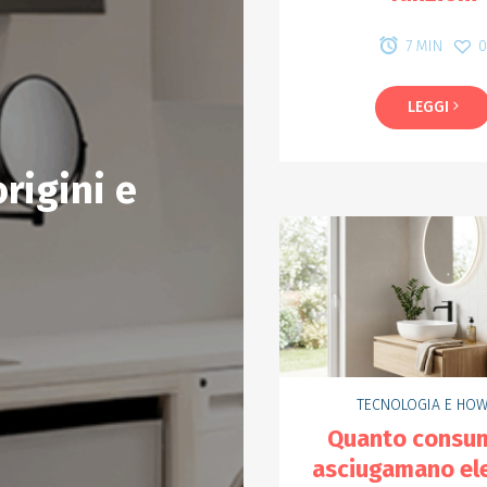
7 MIN
LEGGI
origini e
TECNOLOGIA E HOW
Quanto consu
asciugamano ele