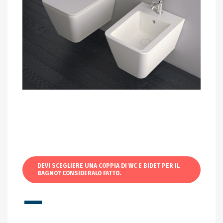
DEVI SCEGLIERE UNA COPPIA DI WC E BIDET PER IL
BAGNO? CONSIDERALO FATTO.