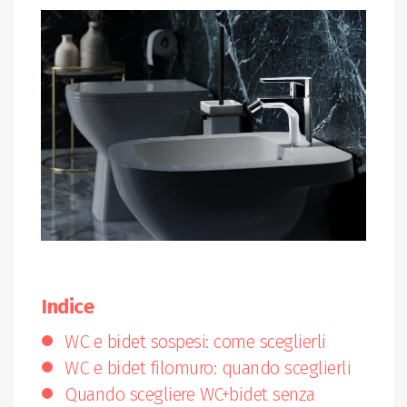
Indice
WC e bidet sospesi: come sceglierli
WC e bidet filomuro: quando sceglierli
Quando scegliere WC+bidet senza