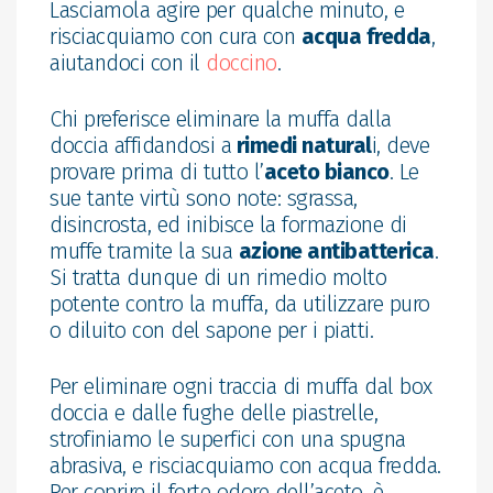
Lasciamola agire per qualche minuto, e
risciacquiamo con cura con
acqua fredda
,
aiutandoci con il
doccino
.
Chi preferisce eliminare la muffa dalla
doccia affidandosi a
rimedi natural
i, deve
provare prima di tutto l’
aceto bianco
. Le
sue tante virtù sono note: sgrassa,
disincrosta, ed inibisce la formazione di
muffe tramite la sua
azione antibatterica
.
Si tratta dunque di un rimedio molto
potente contro la muffa, da utilizzare puro
o diluito con del sapone per i piatti.
Per eliminare ogni traccia di muffa dal box
doccia e dalle fughe delle piastrelle,
strofiniamo le superfici con una spugna
abrasiva, e risciacquiamo con acqua fredda.
Per coprire il forte odore dell’aceto, è