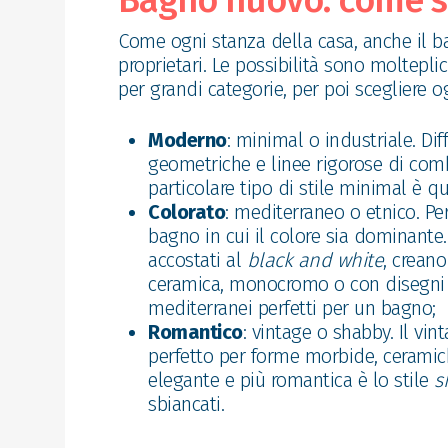
Bagno nuovo: come sc
Come ogni stanza della casa, anche il ba
proprietari. Le possibilità sono moltepli
per grandi categorie, per poi scegliere o
Moderno
: minimal o industriale. Di
geometriche e linee rigorose di comb
particolare tipo di stile minimal è qu
Colorato
: mediterraneo o etnico. Pe
bagno in cui il colore sia dominante.
accostati al
black and white
, creano
ceramica, monocromo o con disegni d
mediterranei perfetti per un bagno;
Romantico
: vintage o shabby. Il v
perfetto per forme morbide, ceramich
elegante e più romantica è lo stile
s
sbiancati.