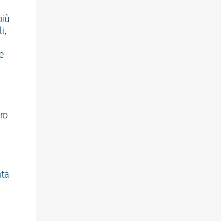
più
i,
e
ro
nta