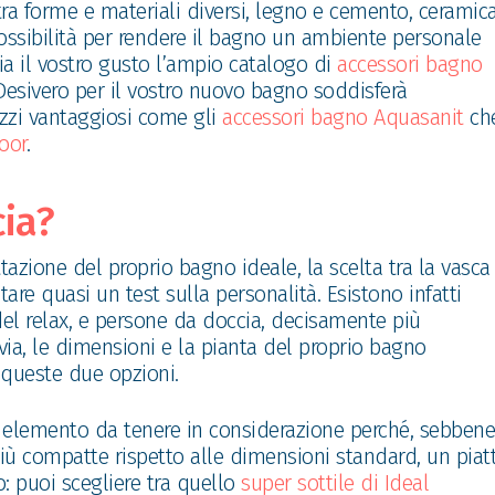
tra forme e materiali diversi, legno e cemento, ceramic
e possibilità per rendere il bagno un ambiente personale
a il vostro gusto l’ampio catalogo di
accessori bagno
Desivero per il vostro nuovo bagno soddisferà
ezzi vantaggiosi come gli
accessori bagno Aquasanit
ch
oor
.
cia?
azione del proprio bagno ideale, la scelta tra la vasca
re quasi un test sulla personalità. Esistono infatti
el relax, e persone da doccia, decisamente più
ia, le dimensioni e la pianta del proprio bagno
 queste due opzioni.
 elemento da tenere in considerazione perché, sebbene
iù compatte rispetto alle dimensioni standard, un piat
: puoi scegliere tra quello
super sottile di Ideal