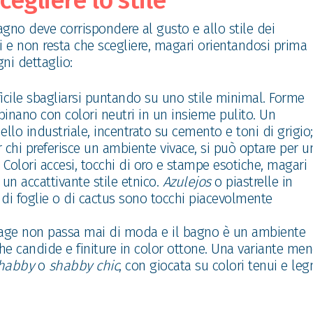
egliere lo stile
gno deve corrispondere al gusto e allo stile dei
ci e non resta che scegliere, magari orientandosi prima
gni dettaglio:
fficile sbagliarsi puntando su uno stile minimal. Forme
inano con colori neutri in un insieme pulito. Un
ello industriale, incentrato su cemento e toni di grigio;
r chi preferisce un ambiente vivace, si può optare per u
 Colori accesi, tocchi di oro e stampe esotiche, magari
 un accattivante stile etnico.
Azulejos
o piastrelle in
i foglie o di cactus sono tocchi piacevolmente
intage non passa mai di moda e il bagno è un ambiente
e candide e finiture in color ottone. Una variante me
habby
o
shabby chic
, con giocata su colori tenui e leg