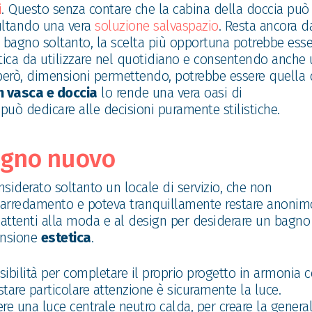
i
. Questo senza contare che la cabina della doccia può
sultando una vera
soluzione salvaspazio
. Resta ancora d
n bagno soltanto, la scelta più opportuna potrebbe esse
atica da utilizzare nel quotidiano e consentendo anche
però, dimensioni permettendo, potrebbe essere quella 
n vasca e doccia
lo rende una vera oasi di
 può dedicare alle decisioni puramente stilistiche.
agno nuovo
nsiderato soltanto un locale di servizio, che non
ll’arredamento e poteva tranquillamente restare anonim
attenti alla moda e al design per desiderare un bagno
ensione
estetica
.
ibilità per completare il proprio progetto in armonia 
stare particolare attenzione è sicuramente la luce.
e una luce centrale neutro calda, per creare la genera