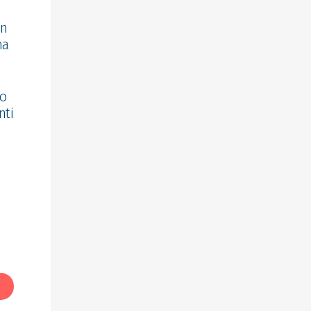
in
ma
io
nti