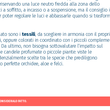
riservando una luce neutro fredda alla zona dello
ci a soffitto, a incasso o a sospensione, ma il consiglio 
er poter regolare le luci e abbassarle quando si trasfor
tato sono i
tessili
, da scegliere in armonia con il propr
tri, oppure colorati in coordinato con i piccoli compleme
 Da ultimo, non bisogna sottovalutare l’impatto sul
me candele profumate o piccole piante: viste le
denzialmente scelte tra le specie che prediligono
perfette orchidee, aloe e felci.
CONSIDERALO FATTO.