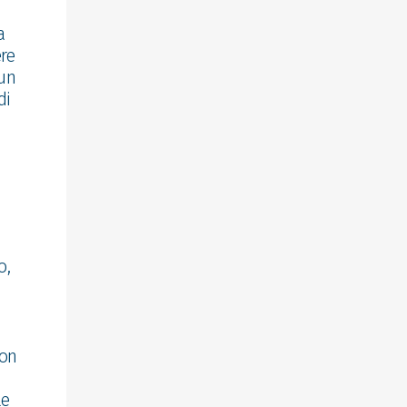
a
re
 un
di
o,
con
le