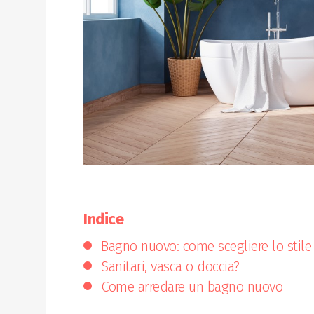
Indice
Bagno nuovo: come scegliere lo stile
Sanitari, vasca o doccia?
Come arredare un bagno nuovo