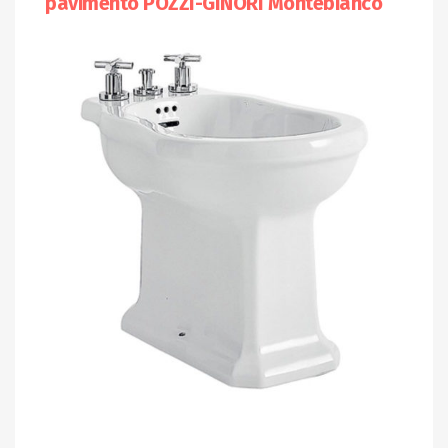
pavimento POZZI-GINORI Montebianco