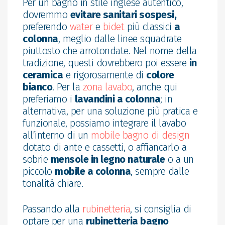
Per un bagno in stile inglese autentico,
dovremmo
evitare sanitari sospesi,
preferendo
water
e
bidet
più classici
a
colonna
, meglio dalle linee squadrate
piuttosto che arrotondate. Nel nome della
tradizione, questi dovrebbero poi essere
in
ceramica
e rigorosamente di
colore
bianco
. Per la
zona lavabo
, anche qui
preferiamo i
lavandini a colonna
; in
alternativa, per una soluzione più pratica e
funzionale, possiamo integrare il lavabo
all’interno di un
mobile bagno di design
dotato di ante e cassetti, o affiancarlo a
sobrie
mensole in legno naturale
o a un
piccolo
mobile a colonna
, sempre dalle
tonalità chiare.
Passando alla
rubinetteria
, si consiglia di
optare per una
rubinetteria bagno