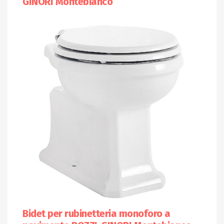
GINORI Montebianco
Bidet per rubinetteria monoforo a