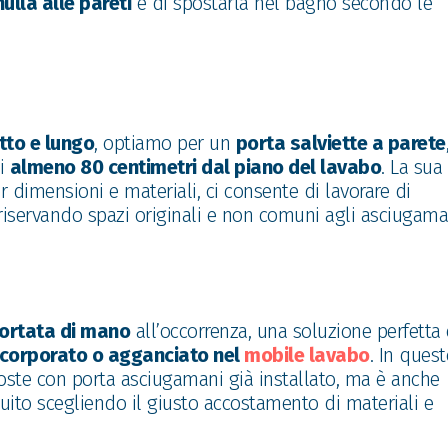
ulla alle pareti
e di spostarla nel bagno secondo le
tto e lungo
, optiamo per un
porta salviette a parete
di
almeno 80 centimetri dal piano del lavabo
. La sua
 dimensioni e materiali, ci consente di lavorare di
 riservando spazi originali e non comuni agli asciugama
ortata di mano
all’occorrenza, una soluzione perfetta 
ncorporato o agganciato nel
mobile lavabo
. In ques
poste con porta asciugamani già installato, ma è anche
guito scegliendo il giusto accostamento di materiali e