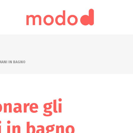
MANI IN BAGNO
nare gli
 in bagno