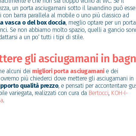
acilmente e che non sia troppo vicino al WC. Se il
hezza, un porta asciugamani sotto il lavandino può esse
 con barra parallela al mobile o uno più classico ad
la vasca o del box doccia
, meglio optare per un porta
ci. Se non abbiamo molto spazio, quelli a gancio son
arsi a un po’ tutti i tipi di stile.
ttere gli asciugamani in bag
e alcuni dei
migliori porta asciugamani
e dei
 dovremo più chiederci dove mettere gli asciugamani in
apporto qualità prezzo
, e pensati per accontentare gus
bile variegata, realizzati con cura da
Bertocci
,
KOH-I-
da
.