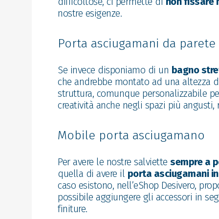
difficoltose, ci permette di
non fissare n
nostre esigenze.
Porta asciugamani da parete
Se invece disponiamo di un
bagno stre
che andrebbe montato ad una altezza 
struttura, comunque personalizzabile per
creatività anche negli spazi più angusti,
Mobile porta asciugamano
Per avere le nostre salviette
sempre a p
quella di avere il
porta asciugamani i
caso esistono, nell’eShop Desivero, pro
possibile aggiungere gli accessori in se
finiture.