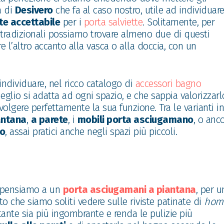
a di
Desivero
che fa al caso nostro, utile ad individuar
te accettabile
per i
porta salviette
. Solitamente, per
 tradizionali possiamo trovare almeno due di questi
e l’altro accanto alla vasca o alla doccia, con un
ndividuare, nel ricco catalogo di
accessori bagno
eglio si adatta ad ogni spazio, e che sappia valorizzarl
olgere perfettamente la sua funzione. Tra le varianti in
antana
,
a parete
, i
mobili porta asciugamano
, o anc
no
, assai pratici anche negli spazi più piccoli.
 pensiamo a un
porta asciugamani a piantana
, per u
 che siamo soliti vedere sulle riviste patinate di
hom
tante sia più ingombrante e renda le pulizie più