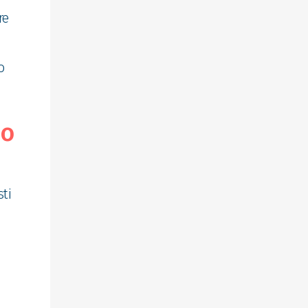
re
o
no
ti