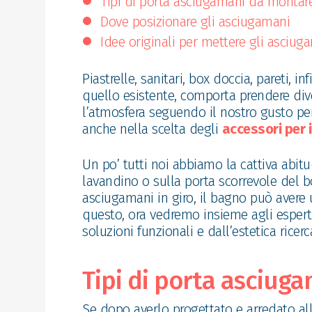
Tipi di porta asciugamani da montar
Dove posizionare gli asciugamani
Idee originali per mettere gli asciu
Piastrelle, sanitari, box doccia, pareti, i
quello esistente, comporta prendere di
l’atmosfera seguendo il nostro gusto pe
anche nella scelta degli
accessori per 
Un po’ tutti noi abbiamo la cattiva abit
lavandino o sulla porta scorrevole del 
asciugamani in giro, il bagno può avere
questo, ora vedremo insieme agli espert
soluzioni funzionali e dall’estetica ricerc
Tipi di porta asciug
Se dopo averlo progettato e arredato al