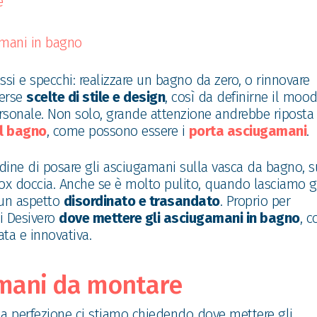
e
gamani in bagno
nfissi e specchi: realizzare un bagno da zero, o rinnovare
verse
scelte di stile e design
, così da definirne il mood
rsonale. Non solo, grande attenzione andrebbe riposta
il bagno
, come possono essere i
porta asciugamani
.
udine di posare gli asciugamani sulla vasca da bagno, s
box doccia. Anche se è molto pulito, quando lasciamo g
 un aspetto
disordinato e trasandato
. Proprio per
i Desivero
dove mettere gli asciugamani in bagno
, c
ata e innovativa.
amani da montare
la perfezione ci stiamo chiedendo dove mettere gli