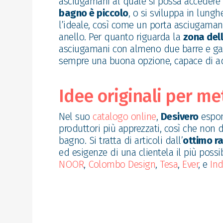
asciugamani al quale si possa accedere f
bagno è piccolo
, o si sviluppa in lung
l’ideale, così come un porta asciugamani
anello. Per quanto riguarda la
zona del
asciugamani con almeno due barre e gan
sempre una buona opzione, capace di adatt
Idee originali per me
Nel suo
catalogo online
,
Desivero
espon
produttori più apprezzati, così che non
bagno. Si tratta di articoli dall’
ottimo r
ed esigenze di una clientela il più possi
NOOR
,
Colombo Design
,
Tesa
,
Ever
, e
In