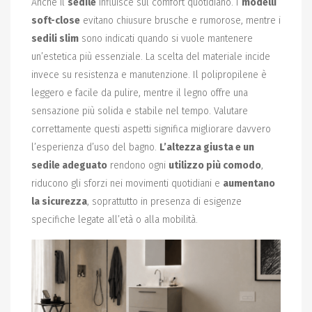
Anche il
sedile
influisce sul comfort quotidiano. I
modelli
soft-close
evitano chiusure brusche e rumorose, mentre i
sedili slim
sono indicati quando si vuole mantenere
un’estetica più essenziale. La scelta del materiale incide
invece su resistenza e manutenzione. Il polipropilene è
leggero e facile da pulire, mentre il legno offre una
sensazione più solida e stabile nel tempo. Valutare
correttamente questi aspetti significa migliorare davvero
l’esperienza d’uso del bagno.
L’altezza giusta e un
sedile adeguato
rendono ogni
utilizzo più comodo
,
riducono gli sforzi nei movimenti quotidiani e
aumentano
la sicurezza
, soprattutto in presenza di esigenze
specifiche legate all’età o alla mobilità.