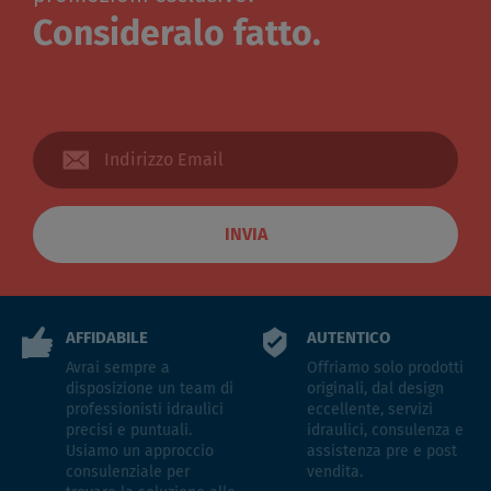
Consideralo fatto.
INVIA
AFFIDABILE
AUTENTICO
Avrai sempre a
Offriamo solo prodotti
disposizione un team di
originali, dal design
professionisti idraulici
eccellente, servizi
precisi e puntuali.
idraulici, consulenza e
Usiamo un approccio
assistenza pre e post
consulenziale per
vendita.